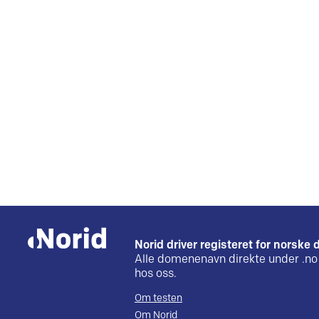
Norid driver registeret for norsk
Alle domenenavn direkte under .no 
hos oss.
Om testen
Om Norid