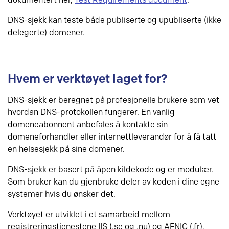
dokumentert her,
Test Requirements document
.
DNS-sjekk kan teste både publiserte og upubliserte (ikke
delegerte) domener.
Hvem er verktøyet laget for?
DNS-sjekk er beregnet på profesjonelle brukere som vet
hvordan DNS-protokollen fungerer. En vanlig
domeneabonnent anbefales å kontakte sin
domeneforhandler eller internettleverandør for å få tatt
en helsesjekk på sine domener.
DNS-sjekk er basert på åpen kildekode og er modulær.
Som bruker kan du gjenbruke deler av koden i dine egne
systemer hvis du ønsker det.
Verktøyet er utviklet i et samarbeid mellom
registreringstjenestene IIS (.se og .nu) og AFNIC (.fr).